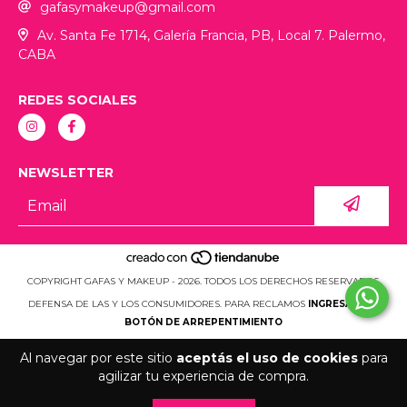
gafasymakeup@gmail.com
Av. Santa Fe 1714, Galería Francia, PB, Local 7. Palermo,
CABA
REDES SOCIALES
NEWSLETTER
COPYRIGHT GAFAS Y MAKEUP - 2026. TODOS LOS DERECHOS RESERVADOS.
DEFENSA DE LAS Y LOS CONSUMIDORES. PARA RECLAMOS
INGRESÁ ACÁ.
BOTÓN DE ARREPENTIMIENTO
Al navegar por este sitio
aceptás el uso de cookies
para
agilizar tu experiencia de compra.