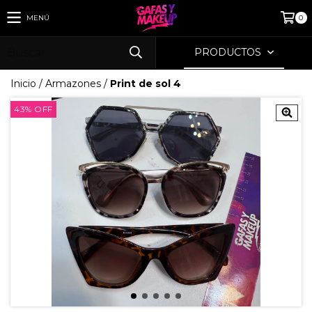
MENÚ
0
PRODUCTOS
Inicio
/
Armazones
/
Print de sol 4
43
%
OFF