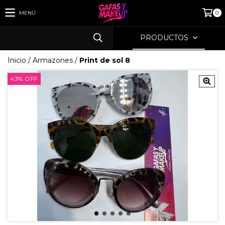
MENÚ
0
PRODUCTOS
Inicio
/
Armazones
/
Print de sol 8
43
%
OFF