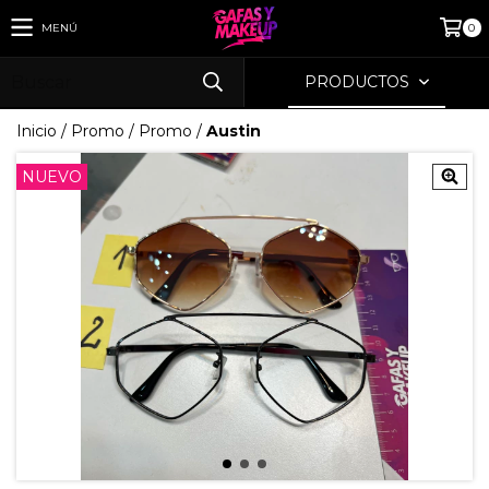
MENÚ
0
PRODUCTOS
Inicio
/
Promo
/
Promo
/
Austin
NUEVO