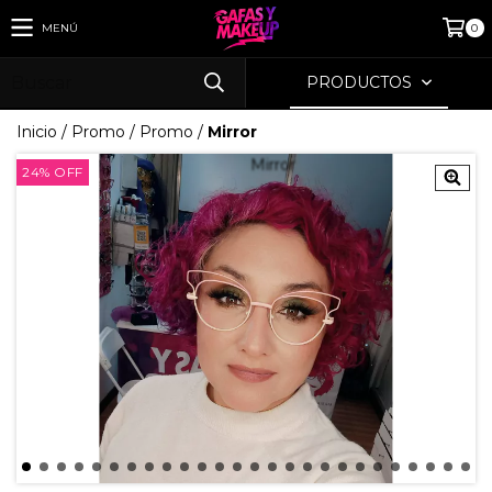
MENÚ
0
PRODUCTOS
Inicio
/
Promo
/
Promo
/
Mirror
24
%
OFF