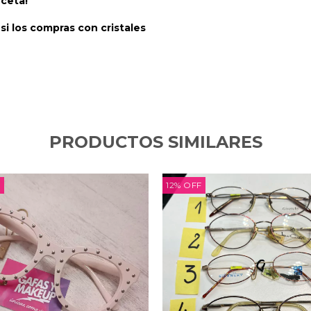
eceta!
i los compras con cristales
PRODUCTOS SIMILARES
F
12
%
OFF