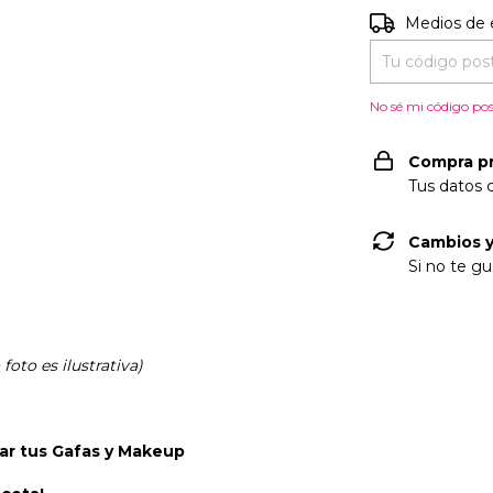
Entregas para e
Medios de 
No sé mi código pos
Compra p
Tus datos 
Cambios y
Si no te gu
oto es ilustrativa)
tar tus
Gafas y Makeup