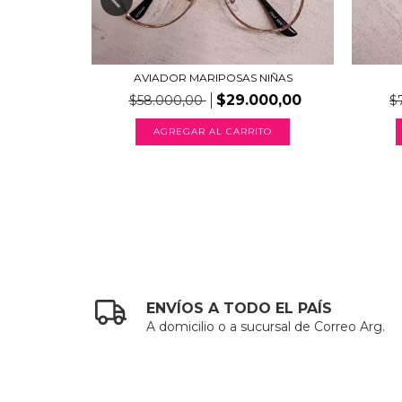
AVIADOR MARIPOSAS NIÑAS
00,00
$29.000,00
$58.000,00
$
TO
AGREGAR AL CARRITO
ENVÍOS A TODO EL PAÍS
A domicilio o a sucursal de Correo Arg.