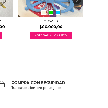
AL
MONACO
,00
$60.000,00
AGREGAR AL CARRITO
A
COMPRÁ CON SEGURIDAD
Tus datos siempre protegidos