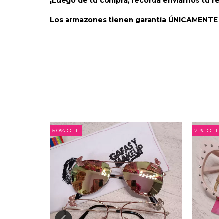
¡Luego de tu compra, recordá enviarnos tu r
Los armazones tienen garantía ÚNICAMENTE s
50
%
OFF
21
%
OF