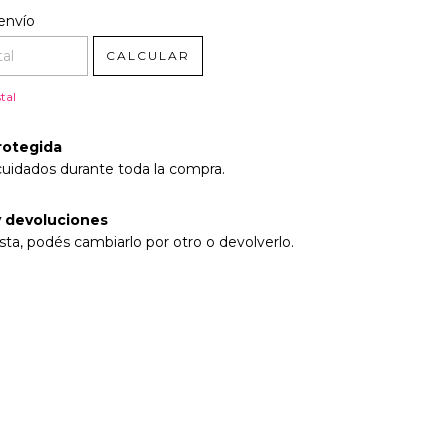
l CP:
CAMBIAR CP
envío
CALCULAR
tal
rotegida
cuidados durante toda la compra.
 devoluciones
sta, podés cambiarlo por otro o devolverlo.